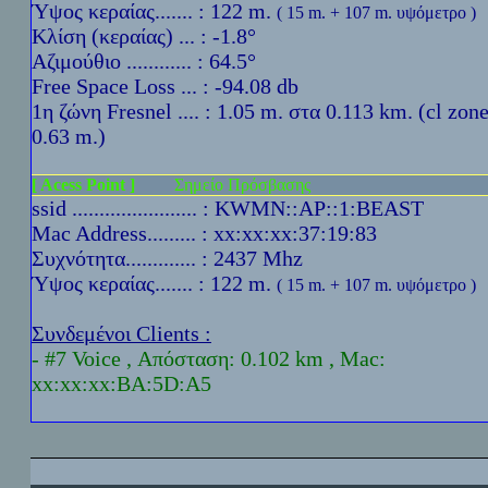
Ύψoς κεραίας....... : 122 m.
( 15 m. + 107 m. υψόμετρο )
Κλίση (κεραίας) ... : -1.8°
Αζιμούθιο ............ : 64.5°
Free Space Loss ... : -94.08 db
1η ζώνη Fresnel .... : 1.05 m. στα 0.113 km. (cl zon
0.63 m.)
[ Acess Point ]
Σημείο Πρόσβασης
ssid ....................... : KWMN::AP::1:BEAST
Mac Address......... : xx:xx:xx:37:19:83
Συχνότητα............. : 2437 Mhz
Ύψoς κεραίας....... : 122 m.
( 15 m. + 107 m. υψόμετρο )
Συνδεμένοι Clients :
- #7 Voice , Απόσταση: 0.102 km , Mac:
xx:xx:xx:BA:5D:A5