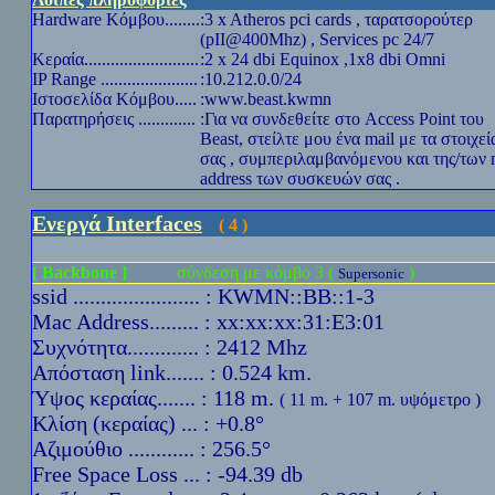
Hardware
Κόμβου........
:3 x Atheros pci cards , ταρατσορούτερ
(pII@400Mhz) , Services pc 24/7
Κεραία..........................
:2 x 24 dbi Equinox ,1x8 dbi Omni
IP Range
......................
:10.212.0.0/24
Ιστοσελίδα Κόμβου.....
:
www.beast.kwmn
Παρατηρήσεις .............
:Για να συνδεθείτε στο Access Point του
Beast, στείλτε μου ένα mail με τα στοιχεί
σας , συμπεριλαμβανόμενου και της/των
address των συσκευών σας .
Ενεργά Interfaces
( 4 )
[ Backbone ]
σύνδεση με κόμβο 3 (
)
Supersonic
ssid ....................... : KWMN::BB::1-3
Mac Address......... : xx:xx:xx:31:E3:01
Συχνότητα............. : 2412 Mhz
Απόσταση link....... : 0.524 km.
Ύψoς κεραίας....... : 118 m.
( 11 m. + 107 m. υψόμετρο )
Κλίση (κεραίας) ... : +0.8°
Αζιμούθιο ............ : 256.5°
Free Space Loss ... : -94.39 db