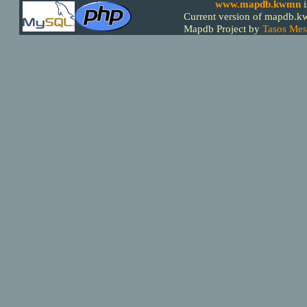
www.mapdb.kwmn
Current version of mapdb.kw
Mapdb Project by
Tasos Mes