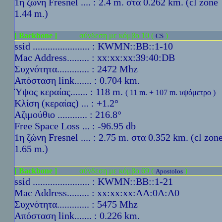
1η ζώνη Fresnel .... : 2.4 m. στα 0.262 km. (cl zone
1.44 m.)
[ Backbone ]
σύνδεση με κόμβο 10 (
)
CS
ssid ....................... : KWMN::BB::1-10
Mac Address......... : xx:xx:xx:39:40:DB
Συχνότητα............. : 2472 Mhz
Απόσταση link....... : 0.704 km.
Ύψoς κεραίας....... : 118 m.
( 11 m. + 107 m. υψόμετρο )
Κλίση (κεραίας) ... : +1.2°
Αζιμούθιο ............ : 216.8°
Free Space Loss ... : -96.95 db
1η ζώνη Fresnel .... : 2.75 m. στα 0.352 km. (cl zon
1.65 m.)
[ Backbone ]
σύνδεση με κόμβο 69 (
)
Apostolos
ssid ....................... : KWMN::BB::1-21
Mac Address......... : xx:xx:xx:AA:0A:A0
Συχνότητα............. : 5475 Mhz
Απόσταση link....... : 0.226 km.