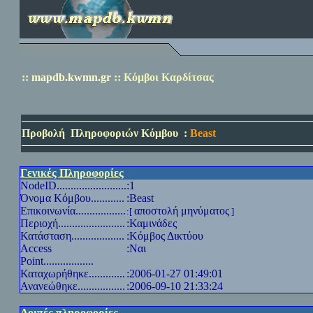
::
mapdb.kwmn.gr
::
Κόμβοι Καρδίτσας
Προβολή
Πληροφοριών Κόμβου
:
Beast
Γενικές Πληροφορίες
NodeID
.........................
:1
Όνομα Κόμβου............
:Beast
Επικοινωνία..................
αποστολή μηνύματος
:[
]
Περιοχή........................
:Καμινάδες
Κατάσταση...................
:Κόμβος Δικτύου
Access
:Ναι
Point
..................
Καταχωρήθηκε.............
:2006-01-27 01:49:01
Ανανεώθηκε.................
:2006-09-10 21:33:24
Λοιπές πληροφορίες