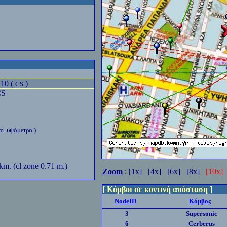
10 (
)
CS
CS
m. υψόμετρο )
 km. (cl zone 0.71 m.)
Zoom
:
[1x]
[4x]
[6x]
[8x]
[10x]
[ Κόμβοι σε κοντινή απόσταση ]
NodeID
Κόμβος
3
Supersonic
6
Cerberus