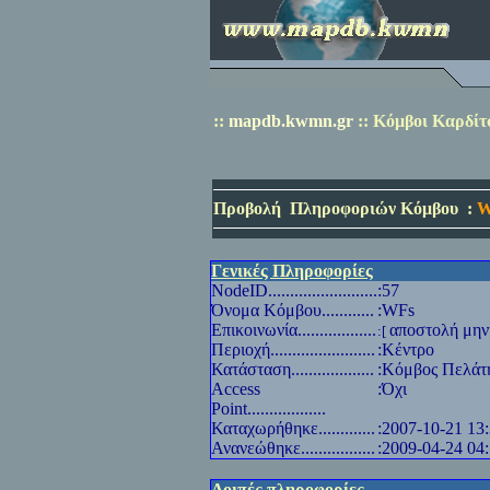
::
mapdb.kwmn.gr
::
Κόμβοι Καρδίτ
Προβολή
Πληροφοριών Κόμβου
:
W
Γενικές Πληροφορίες
NodeID
.........................
:57
Όνομα Κόμβου............
:WFs
Επικοινωνία..................
αποστολή μην
:[
Περιοχή........................
:Κέντρο
Κατάσταση...................
:Κόμβος Πελάτ
Access
:Όχι
Point
..................
Καταχωρήθηκε.............
:2007-10-21 13
Ανανεώθηκε.................
:2009-04-24 04:
Λοιπές πληροφορίες