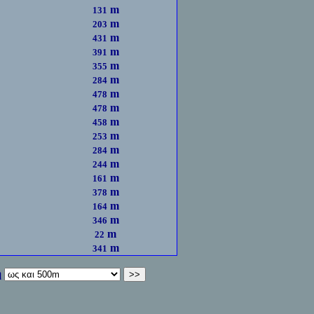
m
131
m
203
m
431
m
391
m
355
m
284
m
478
m
478
m
458
m
253
m
284
m
244
m
161
m
378
m
164
m
346
m
22
m
341
η