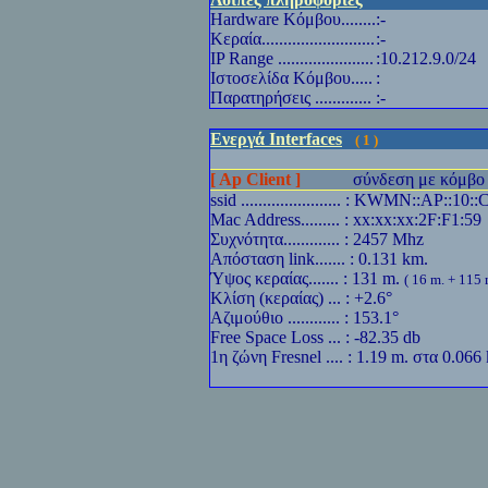
Hardware
Κόμβου........
:-
Κεραία..........................
:-
IP Range
......................
:10.212.9.0/24
Ιστοσελίδα Κόμβου.....
:
Παρατηρήσεις .............
:-
Ενεργά Interfaces
( 1 )
[ Ap Client ]
σύνδεση με κόμβο 
ssid ....................... : KWMN::AP::10::
Mac Address......... : xx:xx:xx:2F:F1:59
Συχνότητα............. : 2457 Mhz
Απόσταση link....... : 0.131 km.
Ύψoς κεραίας....... : 131 m.
( 16 m. + 115 
Κλίση (κεραίας) ... : +2.6°
Αζιμούθιο ............ : 153.1°
Free Space Loss ... : -82.35 db
1η ζώνη Fresnel .... : 1.19 m. στα 0.066