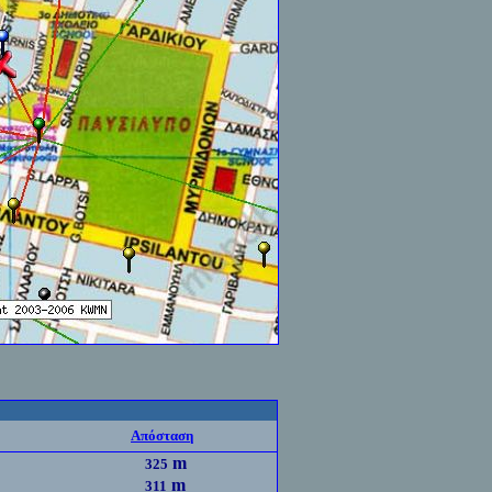
Απόσταση
m
325
m
311