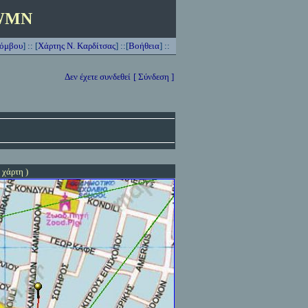
WMN
Κόμβου
]
:: [
Χάρτης Ν. Καρδίτσας
] ::[
Βοήθεια
] ::
Δεν έχετε συνδεθεί
[ Σύνδεση ]
 χάρτη )