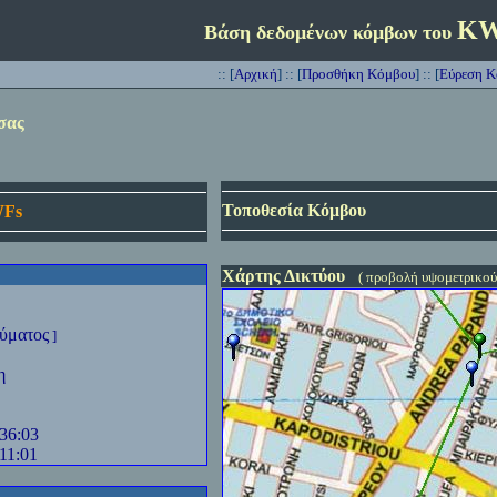
K
Βάση δεδομένων κόμβων του
::
[
Αρχική
] :: [
Προσθήκη Κόμβου
] ::
[
Εύρεση 
σας
Τοποθεσία Κόμβου
Fs
Χάρτης Δικτύου
( προβολή υψομετρικού
ύματος
]
η
:36:03
11:01