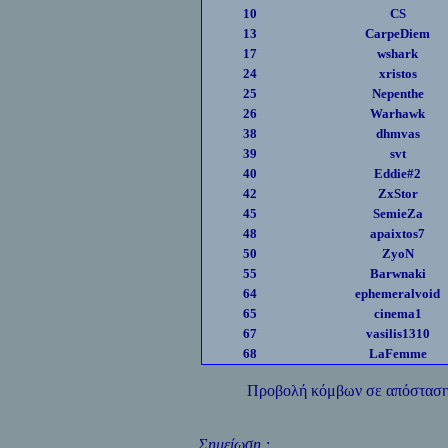
10
CS
13
CarpeDiem
17
wshark
24
xristos
25
Nepenthe
26
Warhawk
38
dhmvas
39
svt
40
Eddie#2
42
ZxStor
45
SemieZa
48
apaixtos7
50
ZyoN
55
Barwnaki
64
ephemeralvoid
65
cinema1
67
vasilis1310
68
LaFemme
Προβολή κόμβων σε απόστασ
Σημείωση :