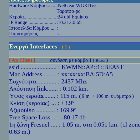
Hardware
Κόμβου........
:NetGear WG311v2
Ταρατσο-pc
Κεραία..........................
:24 dbi Equinox
IP Range
......................
:10.212.0.65
Ιστοσελίδα Κόμβου.....
:
Παρατηρήσεις .............
:-
Ενεργά Interfaces
( 1 )
[ Ap Client ]
σύνδεση με κόμβο 1 (
)
Beast
ssid ....................... : KWMN::AP::1::BEAST
Mac Address......... : xx:xx:xx:BA:5D:A5
Συχνότητα............. : 2437 Mhz
Απόσταση link....... : 0.102 km.
Ύψoς κεραίας....... : 115 m.
( 9 m. + 106 m. υψόμετρο )
Κλίση (κεραίας) ... : +3.9°
Αζιμούθιο ............ : 169.9°
Free Space Loss ... : -80.17 db
1η ζώνη Fresnel .... : 1.05 m. στα 0.051 km. (cl zon
0.63 m.)