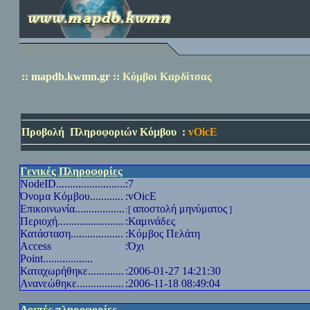
::
mapdb.kwmn.gr
::
Κόμβοι Καρδίτσας
Προβολή
Πληροφοριών Κόμβου
:
vOicE
Γενικές Πληροφορίες
NodeID
.........................
:7
Όνομα Κόμβου............
:vOicE
Επικοινωνία..................
αποστολή μηνύματος
:[
]
Περιοχή........................
:Καμινάδες
Κατάσταση...................
:Κόμβος Πελάτη
Access
:Όχι
Point
..................
Καταχωρήθηκε.............
:2006-01-27 14:21:30
Ανανεώθηκε.................
:2006-11-18 08:49:04
Λοιπές πληροφορίες