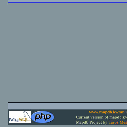
www.mapdb.kwmn
Current version of mapdb.kw
Mapdb Project by
Tasos Mes