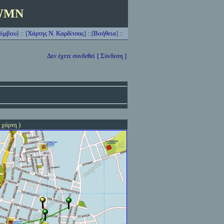
WMN
Κόμβου
]
:: [
Χάρτης Ν. Καρδίτσας
] ::[
Βοήθεια
] ::
Δεν έχετε συνδεθεί
[ Σύνδεση ]
 χάρτη )