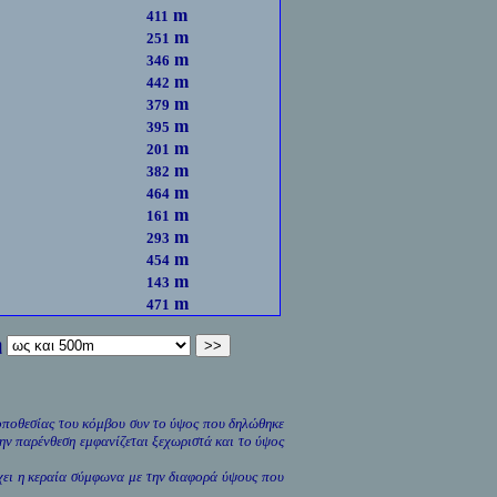
m
411
m
251
m
346
m
442
m
379
m
395
m
201
m
382
m
464
m
161
m
293
m
454
m
143
m
471
η
τοποθεσίας του κόμβου συν το ύψος που δηλώθηκε
ην παρένθεση εμφανίζεται ξεχωριστά και το ύψος
 έχει η κεραία σύμφωνα με την διαφορά ύψους που