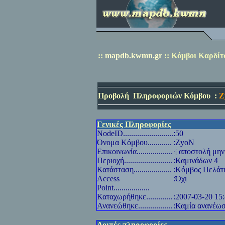
::
mapdb.kwmn.gr
::
Κόμβοι Καρδίτ
Προβολή
Πληροφοριών Κόμβου
:
Z
Γενικές Πληροφορίες
NodeID
.........................
:50
Όνομα Κόμβου............
:ZyoN
Επικοινωνία..................
αποστολή μην
:[
Περιοχή........................
:Καμινάδων 4
Κατάσταση...................
:Κόμβος Πελάτ
Access
:Όχι
Point
..................
Καταχωρήθηκε.............
:2007-03-20 15
Ανανεώθηκε.................
:Καμία ανανέω
Λοιπές πληροφορίες