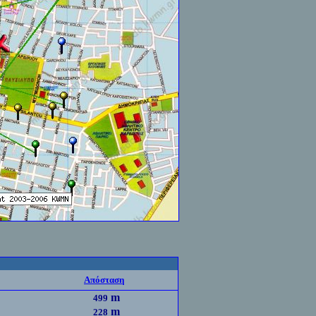
Απόσταση
m
499
m
228