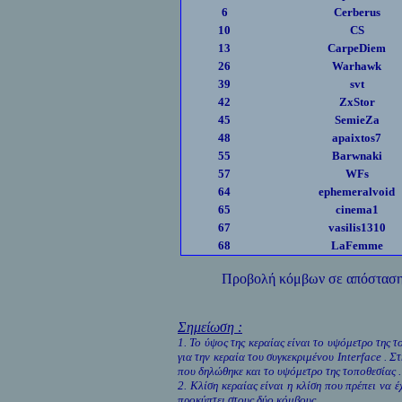
6
Cerberus
10
CS
13
CarpeDiem
26
Warhawk
39
svt
42
ZxStor
45
SemieZa
48
apaixtos7
55
Barwnaki
57
WFs
64
ephemeralvoid
65
cinema1
67
vasilis1310
68
LaFemme
Προβολή κόμβων σε απόστασ
Σημείωση :
1.
Το ύψος της κεραίας είναι το υψόμετρο της 
για την κεραία του συγκεκριμένου
Interface .
Στ
που δηλώθηκε και το υψόμετρο της τοποθεσίας .
2. Κλίση κεραίας είναι η κλίση που πρέπει να
προκύπτει στους δύο κόμβους .