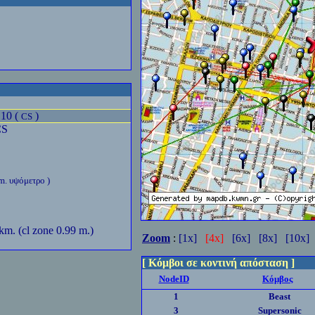
10 (
)
CS
CS
m. υψόμετρο )
 km. (cl zone 0.99 m.)
Zoom
:
[1x]
[4x]
[6x]
[8x]
[10x]
[ Κόμβοι σε κοντινή απόσταση ]
NodeID
Κόμβος
1
Beast
3
Supersonic