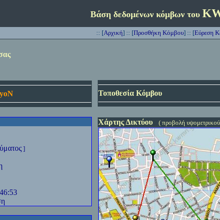
K
Βάση δεδομένων κόμβων του
::
[
Αρχική
] :: [
Προσθήκη Κόμβου
] ::
[
Εύρεση 
σας
Τοποθεσία Κόμβου
yoN
Χάρτης Δικτύου
( προβολή υψομετρικού
ύματος
]
η
:46:53
ση