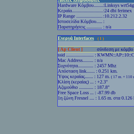
Hardware
Κόμβου........
:Linksys wrt54g
Κεραία..........................
:24 dbi ferimex
IP Range
......................
:10.212.2.32
Ιστοσελίδα Κόμβου.....
:
Παρατηρήσεις .............
: n/a
Ενεργά Interfaces
( 1 )
[ Ap Client ]
σύνδεση με κόμβο 
ssid ....................... : KWMN::AP::10::
Mac Address......... : n/a
Συχνότητα............. : 2457 Mhz
Απόσταση link....... : 0.251 km.
Ύψoς κεραίας....... : 127 m.
( 17 m. + 110 
Κλίση (κεραίας) ... : +2.3°
Αζιμούθιο ............ : 187.8°
Free Space Loss ... : -87.99 db
1η ζώνη Fresnel .... : 1.65 m. στα 0.126