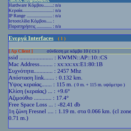
Hardware
Κόμβου........
: n/a
Κεραία..........................
: n/a
IP Range
......................
: n/a
Ιστοσελίδα Κόμβου.....
:
Παρατηρήσεις .............
: n/a
Ενεργά Interfaces
( 1 )
[ Ap Client ]
σύνδεση με κόμβο 10 (
)
CS
ssid ....................... : KWMN::AP::10::CS
Mac Address......... : xx:xx:xx:E1:80:1B
Συχνότητα............. : 2457 Mhz
Απόσταση link....... : 0.132 km.
Ύψoς κεραίας....... : 115 m.
( 0 m. + 115 m. υψόμετρο )
Κλίση (κεραίας) ... : +9.6°
Αζιμούθιο ............ : 17.4°
Free Space Loss ... : -82.41 db
1η ζώνη Fresnel .... : 1.19 m. στα 0.066 km. (cl zon
0.71 m.)