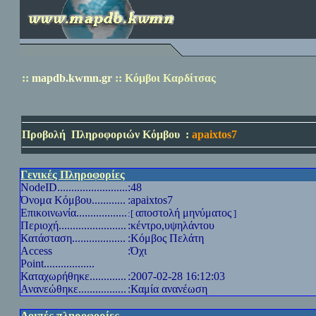
::
mapdb.kwmn.gr
::
Κόμβοι Καρδίτσας
Προβολή
Πληροφοριών Κόμβου
:
apaixtos7
Γενικές Πληροφορίες
NodeID
.........................
:48
Όνομα Κόμβου............
:apaixtos7
Επικοινωνία..................
αποστολή μηνύματος
:[
]
Περιοχή........................
:κέντρο,υψηλάντου
Κατάσταση...................
:Κόμβος Πελάτη
Access
:Όχι
Point
..................
Καταχωρήθηκε.............
:2007-02-28 16:12:03
Ανανεώθηκε.................
:Καμία ανανέωση
Λοιπές πληροφορίες