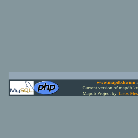
www.mapdb.kwmn
Current version of mapdb.kw
Mapdb Project by
Tasos Mes